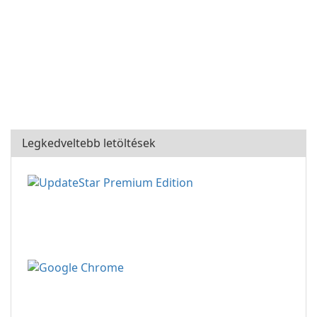
Legkedveltebb letöltések