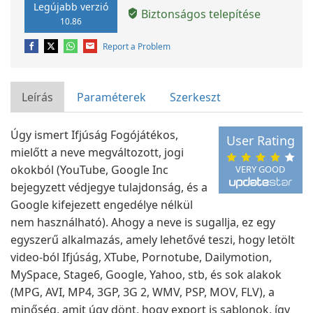
Legújabb verzió
Biztonságos telepítése
10.86
Report a Problem
Leírás
Paraméterek
Szerkeszt
Úgy ismert Ifjúság Fogójátékos,
User Rating
mielőtt a neve megváltozott, jogi
okokból (YouTube, Google Inc
VERY GOOD
bejegyzett védjegye tulajdonság, és a
Google kifejezett engedélye nélkül
nem használható). Ahogy a neve is sugallja, ez egy
egyszerű alkalmazás, amely lehetővé teszi, hogy letölt
video-ból Ifjúság, XTube, Pornotube, Dailymotion,
MySpace, Stage6, Google, Yahoo, stb, és sok alakok
(MPG, AVI, MP4, 3GP, 3G 2, WMV, PSP, MOV, FLV), a
minőség, amit úgy dönt, hogy export is sablonok, így