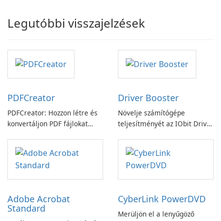
Legutóbbi visszajelzések
PDFCreator
Driver Booster
PDFCreator: Hozzon létre és
Növelje számítógépe
konvertáljon PDF fájlokat
teljesítményét az IObit Driver
könnyedén!
Booster funkciójával
Adobe Acrobat
CyberLink PowerDVD
Standard
Merüljön el a lenyűgöző