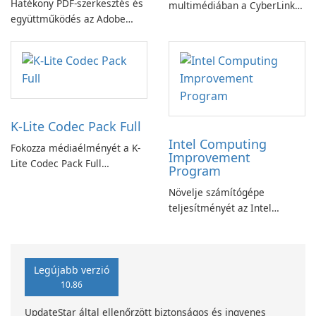
Hatékony PDF-szerkesztés és
multimédiában a CyberLink
együttműködés az Adobe
PowerDVD-vel
Acrobat Standard
alkalmazással.
K-Lite Codec Pack Full
Intel Computing
Fokozza médiaélményét a K-
Improvement
Lite Codec Pack Full
Program
segítségével!
Növelje számítógépe
teljesítményét az Intel
számítástechnika-fejlesztési
programjával
Legújabb verzió
10.86
UpdateStar által ellenőrzött biztonságos és ingyenes