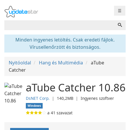
☰
Minden ingyenes letöltés. Csak eredeti fájlok.
Vírusellenőrzött és biztonságos.
Nyitóoldal
Hang és Multimédia
aTube
Catcher
aTube Catcher 10.86
DsNET Corp.
❘
140,2MB
❘
Ingyenes szoftver
Windows
a
41
szavazat