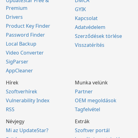
UpdateStar Free &
DMCA
Premium
GYIK
Drivers
Kapcsolat
Product Key Finder
Adatvédelem
Password Finder
Szerződések törlése
Local Backup
Visszatérítés
Video Converter
SigParser
AppCleaner
Hírek
Munka velünk
Szoftverhírek
Partner
Vulnerability Index
OEM megoldások
RSS
Tagfelvétel
Névjegy
Extrák
Mi az UpdateStar?
Szoftver portál