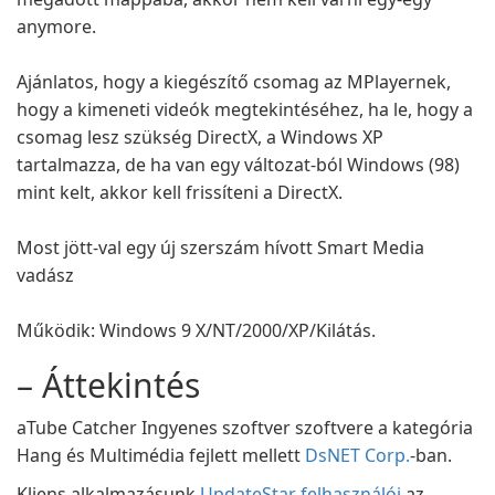
anymore.
Ajánlatos, hogy a kiegészítő csomag az MPlayernek,
hogy a kimeneti videók megtekintéséhez, ha le, hogy a
csomag lesz szükség DirectX, a Windows XP
tartalmazza, de ha van egy változat-ból Windows (98)
mint kelt, akkor kell frissíteni a DirectX.
Most jött-val egy új szerszám hívott Smart Media
vadász
Működik: Windows 9 X/NT/2000/XP/Kilátás.
– Áttekintés
aTube Catcher Ingyenes szoftver szoftvere a kategória
Hang és Multimédia fejlett mellett
DsNET Corp.
-ban.
Kliens alkalmazásunk
UpdateStar felhasználói
az