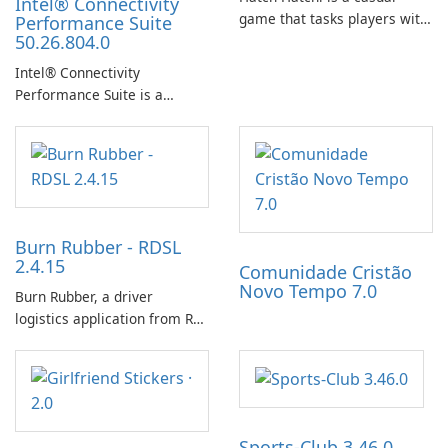
Intel® Connectivity
game that tasks players with
Performance Suite
50.26.804.0
achieving a high score,
hatching eggs, and sharing
Intel® Connectivity
progress with friends. The
Performance Suite is a
experience centers on
network optimization utility
incubating eggs and
designed to identify factors
expanding gameplay through
that affect connectivity and
continued hatching.
apply adaptive adjustments.
Burn Rubber - RDSL
2.4.15
Comunidade Cristão
Novo Tempo 7.0
Burn Rubber, a driver
logistics application from Rail
Delivery Services, is designed
to streamline communication
between drivers and
dispatchers, focusing on
efficient information sharing
Sports-Club 3.46.0