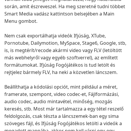
során, amit észreveszel. Ha meg szeretné tudni többet
Smart Media vadász kattintson belsejében a Main
Menu gombot.
Nem csak exportálhatja videók Ifjúság, XTube,
Pornotube, Dailymotion, MySpace, Stage6, Google, stb,
is, is megtérít/recode akármi video vagy FLV (letöltött
más webhelyről vagy egyéb szoftverrel), az említett
formátumokat. Ifjúság Fogójátékos is tud letölt és
rejtjelez bármely FLV, ha neki a közvetlen láncszem.
Beállíthatja a kódolási opciót, mint például a méret,
framerate, szempont, video codec-et, Fájlformázási,
audio codec, audio mintavétel, minőség, mozgás
keresés, stb. Most már tartalmazza a egy tétel reszelő
feldolgozás, csak tészta a láncszemek-ban egy sima
szöveges fájl, és Ifjúság Fogójátékos letölti a videók a
megadott mappába, akkor nem kell várni egy-egy