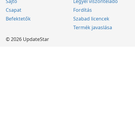
Sajtó
Legyél viszonteladó
Csapat
Fordítás
Befektetők
Szabad licencek
Termék javaslása
© 2026 UpdateStar