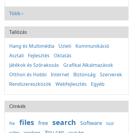
Több ›
Tallózás
Hang és Multimédia
Üzleti
Kommunikáció
Asztali
Fejlesztés
Oktatás
Játékok és Szórakozás
Grafikai Alkalmazások
Otthon és Hobbi
Internet
Biztonság
Szerverek
Rendszereszközök
Webfejlesztés
Egyéb
Címkék
files
search
free
Software
file
tool
You can
video
windows
youtube