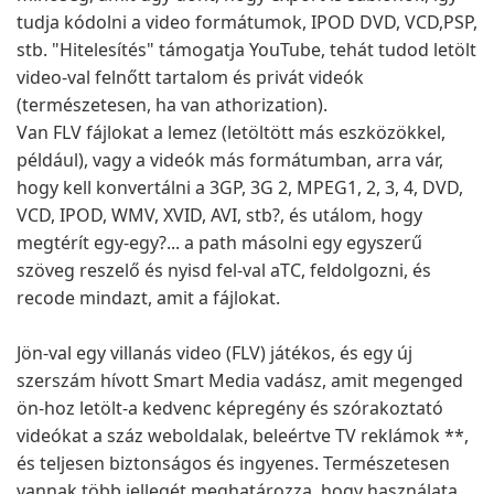
tudja kódolni a video formátumok, IPOD DVD, VCD,PSP,
stb. "Hitelesítés" támogatja YouTube, tehát tudod letölt
video-val felnőtt tartalom és privát videók
(természetesen, ha van athorization).
Van FLV fájlokat a lemez (letöltött más eszközökkel,
például), vagy a videók más formátumban, arra vár,
hogy kell konvertálni a 3GP, 3G 2, MPEG1, 2, 3, 4, DVD,
VCD, IPOD, WMV, XVID, AVI, stb?, és utálom, hogy
megtérít egy-egy?... a path másolni egy egyszerű
szöveg reszelő és nyisd fel-val aTC, feldolgozni, és
recode mindazt, amit a fájlokat.
Jön-val egy villanás video (FLV) játékos, és egy új
szerszám hívott Smart Media vadász, amit megenged
ön-hoz letölt-a kedvenc képregény és szórakoztató
videókat a száz weboldalak, beleértve TV reklámok **,
és teljesen biztonságos és ingyenes. Természetesen
vannak több jellegét meghatározza, hogy használata