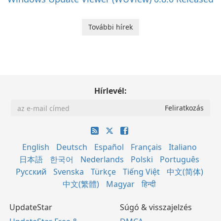
További hírek
Hírlevél:
English
Deutsch
Español
Français
Italiano
日本語
한국어
Nederlands
Polski
Português
Русский
Svenska
Türkçe
Tiếng Việt
中文(简体)
中文(繁體)
Magyar
हिन्दी
UpdateStar
Súgó & visszajelzés