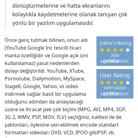
dönüştürmelerine ve hatta ekranlarını
kolaylıkla kaydetmelerine olanak tanıyan çok
yönlü bir yazılım uygulamasıdır.
Önce genç tutmak bilinen, onun adı
Editor's Rating
(YouTube Google Inc tescilli ticari
marka özelliğidir ve Google açık izni
2026
kullanılamaz) yasal nedenlerden
dolayı değiştirildi. YouTube, XTube,
User Rating
Pornotube, Dailymotion, MySpace,
Stage6, Google, Yahoo, vs video
VERY GOOD
indirmek sağlar basit bir uygulama
olduğunu adından da anlaşılacağı
üzere ve ihracat pek çok biçimi (MPG, AVI, MP4, 3GP,
3G 2, WMV, PSP, MOV, FLV) seçtiğiniz, kalitesi ile de
şablonları, öylesine sen-ebilmek encode standart
formatları videoları DVD, VCD, IPOD gibiPSP, vb.