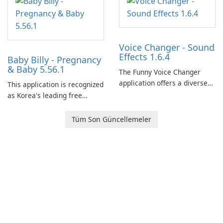
Ollie, on an adventurous
journey across diverse
landscapes.
Voice Changer - Sound
Effects 1.6.4
Baby Billy - Pregnancy
& Baby 5.56.1
The Funny Voice Changer
application offers a diverse
This application is recognized
selection of over 50 sound
as Korea's leading free
and voice effects, providing
platform for pregnancy and
users with robust
baby tracking, offering
Tüm Son Güncellemeler
customization options for
essential healthcare tips and
voice modification.
doctor-approved articles.