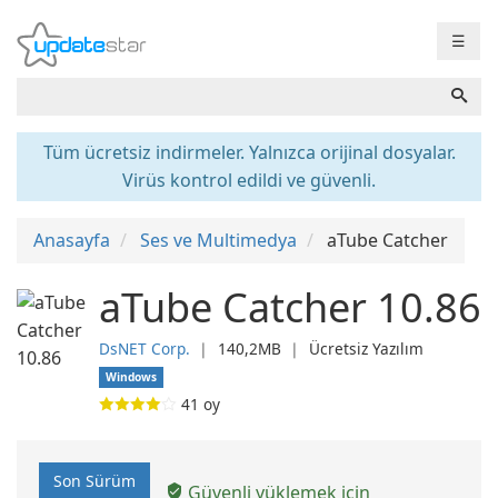
☰
Tüm ücretsiz indirmeler. Yalnızca orijinal dosyalar.
Virüs kontrol edildi ve güvenli.
Anasayfa
Ses ve Multimedya
aTube Catcher
aTube Catcher 10.86
DsNET Corp.
❘
140,2MB
❘
Ücretsiz Yazılım
Windows
41
oy
Son Sürüm
Güvenli yüklemek için