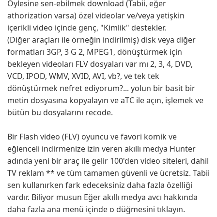
Öylesine sen-ebilmek download (Tabii, eğer
athorization varsa) özel videolar ve/veya yetişkin
içerikli video içinde genç, "Kimlik" destekler.
(Diğer araçları ile örneğin indirilmiş) disk veya diğer
formatları 3GP, 3 G 2, MPEG1, dönüştürmek için
bekleyen videoları FLV dosyaları var mı 2, 3, 4, DVD,
VCD, IPOD, WMV, XVID, AVI, vb?, ve tek tek
dönüştürmek nefret ediyorum?... yolun bir basit bir
metin dosyasına kopyalayın ve aTC ile açın, işlemek ve
bütün bu dosyalarını recode.
Bir Flash video (FLV) oyuncu ve favori komik ve
eğlenceli indirmenize izin veren akıllı medya Hunter
adında yeni bir araç ile gelir 100'den video siteleri, dahil
TV reklam ** ve tüm tamamen güvenli ve ücretsiz. Tabii
sen kullanırken fark edeceksiniz daha fazla özelliği
vardır. Biliyor musun Eğer akıllı medya avcı hakkında
daha fazla ana menü içinde o düğmesini tıklayın.