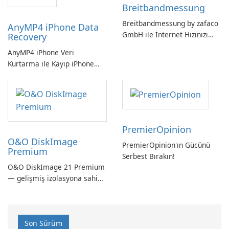
Breitbandmessung
Breitbandmessung by zafaco
AnyMP4 iPhone Data
GmbH ile İnternet Hızınızı
Recovery
Kontrol Edin!
AnyMP4 iPhone Veri
Kurtarma ile Kayıp iPhone
Verilerini Kolayca Kurtarın
PremierOpinion
O&O DiskImage
PremierOpinion'ın Gücünü
Premium
Serbest Bırakın!
O&O DiskImage 21 Premium
— gelişmiş izolasyona sahip
güçlü, Alman yapımı tam
sistem yedekleme
Son Sürüm