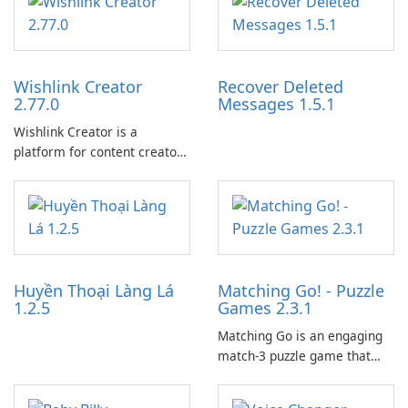
Wishlink Creator
Recover Deleted
2.77.0
Messages 1.5.1
Wishlink Creator is a
platform for content creators
designed to monetize their
work through built-in brand
partnerships and integrated
tools for content distribution
and audience engagement.
Huyền Thoại Làng Lá
Matching Go! - Puzzle
1.2.5
Games 2.3.1
Matching Go is an engaging
match-3 puzzle game that
invites players to join Chloe
and her charming corgi,