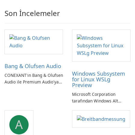
Son İncelemeler
Bang & Olufsen Audio
Windows Subsystem
CONEXANT'ın Bang & Olufsen
for Linux WSLg
Audio ile Premium Audio'ya
Preview
Kendinizi Daldırın
Microsoft Corporation
tarafından Windows Alt
Sistemi WSLg Önizleme -
Linux ve Windows
A
ortamlarının sorunsuz
entegrasyonu için
vazgeçilmez bir araç.