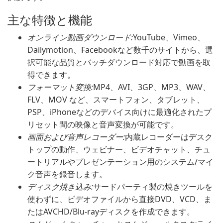
主な特徴と機能
オンライン動画ダウンロード:
YouTube、Vimeo、
Dailymotion、Facebookなど数千のサイトから、選
択可能な品質とバッチダウンロード対応で動画を取
得できます。
フォーマット変換:
MP4、AVI、3GP、MP3、WAV、
FLV、MOV など、スマートフォン、タブレット、
PSP、iPhoneなどのデバイス向けに最適化されたプ
リセット間の映像と音声変換が可能です。
画面および音声レコーダー:
内蔵レコーダーはデスク
トップの動作、ウェビナー、ビデオチャット、チュ
ートリアルやプレゼンテーション用のシステム/マイ
ク音声を録音します。
ディスク焼き込み:
サードパーティ製の焼きツールを
使わずに、ビデオファイルから直接DVD、VCD、ま
たはAVCHD/Blu-rayディスクを作成できます。