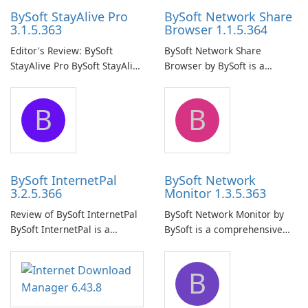
BySoft StayAlive Pro
BySoft Network Share
3.1.5.363
Browser 1.1.5.364
Editor's Review: BySoft
BySoft Network Share
StayAlive Pro BySoft StayAlive
Browser by BySoft is a
Pro is a reliable software
comprehensive software
application designed to
application that allows users
B
B
ensure the continuous and
to easily browse and manage
uninterrupted operation of
shared folders on their
your computer system.
network.
BySoft InternetPal
BySoft Network
3.2.5.366
Monitor 1.3.5.363
Review of BySoft InternetPal
BySoft Network Monitor by
BySoft InternetPal is a
BySoft is a comprehensive
comprehensive software
network monitoring software
application designed to
designed to help businesses
B
monitor your internet
effectively manage their
connection and provide real-
network infrastructure.
time insights into its