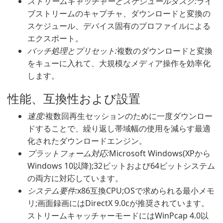
ストリームキャッチャーとスケジュールタスク:
ライ
ブストリームのキャプチャ、ダウンロードと変換の
スケジュール、デバイス固有のプロファイルによる
エクスポート。
バッチ処理とプリセット:
複数のダウンロードと変換
をキューに入れて、大規模なメディア操作を効率化
します。
性能、互換性および設置
速度:
複数回再生セッションのために一度ダウンロー
ドすることで、繰り返し帯域幅の使用を減らす最適
化されたダウンロードエンジン。
プラットフォーム対応:
Microsoft Windows(XPから
Windows 10以降);32ビットおよび64ビットシステム
の両方に対応しています。
システム要件:
x86互換CPU;OSで求められる最小メモ
リ;画面録画にはDirectX 9.0cが推奨されています。
ストリームキャッチャーモードにはWinPcap 4.0以