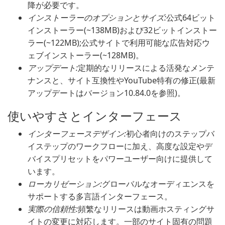
降が必要です。
インストーラーのオプションとサイズ:
公式64ビット
インストーラー(~138MB)および32ビットインストー
ラー(~122MB);公式サイトで利用可能な広告対応ウ
ェブインストーラー(~128MB)。
アップデート:
定期的なリリースによる活発なメンテ
ナンスと、サイト互換性やYouTube特有の修正(最新
アップデートはバージョン10.84.0を参照)。
使いやすさとインターフェース
インターフェースデザイン:
初心者向けのステップバ
イステップのワークフローに加え、高度な設定やデ
バイスプリセットをパワーユーザー向けに提供して
います。
ローカリゼーション:
グローバルなオーディエンスを
サポートする多言語インターフェース。
実際の信頼性:
頻繁なリリースは動画ホスティングサ
イトの変更に対応します。一部のサイト固有の問題