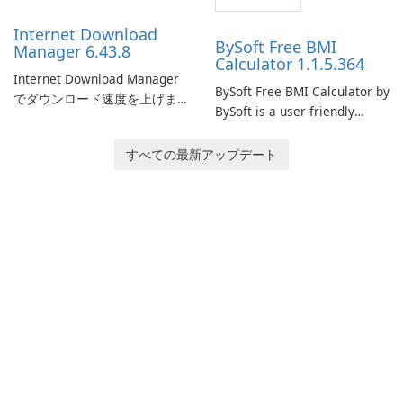
performance.
Internet Download
BySoft Free BMI
Manager 6.43.8
Calculator 1.1.5.364
Internet Download Manager
BySoft Free BMI Calculator by
でダウンロード速度を上げま
BySoft is a user-friendly
しょう!
software application
designed to help you
すべての最新アップデート
calculate your Body Mass
Index quickly and accurately.